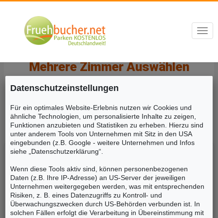
Kontakt:
0208 / 45244492
Online Öffnungszeiten:
Mo.-So. 10:00-19:00 Uhr
Togg
navig
Familien mehrere Zimmer suchen!!!
Mehrere Zimmer Auswählen
Datenschutzeinstellungen
Planen Sie eine Pauschalreise und möchten mehrere
Zimmer gleichzeitig buchen? Hier konfigurieren Sie bis
Für ein optimales Website-Erlebnis nutzen wir Cookies und
ähnliche Technologien, um personalisierte Inhalte zu zeigen,
zu 4 Zimmer.
Funktionen anzubieten und Statistiken zu erheben. Hierzu sind
unter anderem Tools von Unternehmen mit Sitz in den USA
eingebunden (z.B. Google - weitere Unternehmen und Infos
siehe „Datenschutzerklärung“.
1. Von wo geht es los? *
Abflughäfen suchen oder auswählen
Wenn diese Tools aktiv sind, können personenbezogenen
Daten (z.B. Ihre IP-Adresse) an US-Server der jeweiligen
Unternehmen weitergegeben werden, was mit entsprechenden
Risiken, z. B. eines Datenzugriffs zu Kontroll- und
Überwachungszwecken durch US-Behörden verbunden ist. In
solchen Fällen erfolgt die Verarbeitung in Übereinstimmung mit