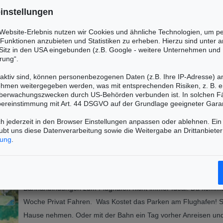
um Flughafen zu
instellungen
t Sie schnell und
 einem
shalle der
 Website-Erlebnis nutzen wir Cookies und ähnliche Technologien, um pe
hte, der Bucht
, Funktionen anzubieten und Statistiken zu erheben. Hierzu sind unter
für den
itz in den USA eingebunden (z.B. Google - weitere Unternehmen und 
rung“.
aktiv sind, können personenbezogenen Daten (z.B. Ihre IP-Adresse) a
ehmen weitergegeben werden, was mit entsprechenden Risiken, z. B. e
t:
0208 / 45244492
Online Öffnungszeiten:
Mo.-So. 10:00-
Überwachungszwecken durch US-Behörden verbunden ist. In solchen Fäl
bereinstimmung mit Art. 44 DSGVO auf der Grundlage geeigneter Garan
tenlos Parken* für den F
h jederzeit in den Browser Einstellungen anpassen oder ablehnen. Ein 
aubt uns diese Datenverarbeitung sowie die Weitergabe an Drittanbiet
rung
.
ndung in der Woche?
Wer möchte nicht Früh hin und spät zurück Fliegen. Leider sin
Bahnanbindungen zum Flughafen nicht immer Ideal. Da kommt 
Woche Privat Fahren. Was Kostet das Parken am Flughafen! Sol
Hause nehmen. Oder mit der Bahn ein Tag vorher Anreisen und 