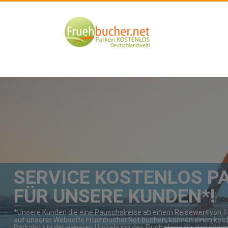
SERVICE KOSTENLOS P
FÜR UNSERE KUNDEN*!
*Unsere Kunden die eine Pauschalreise ab einem Reisewert von 
auf unserer Webseite Fruehbucher.Net buchen, können einen kos
Parkplatz in der näheren Umgebung des Flughafens für den ges