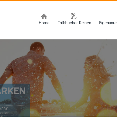
Home
Frühbucher Reisen
Eigenanr
ARKEN
1498€
tenlosen
amten