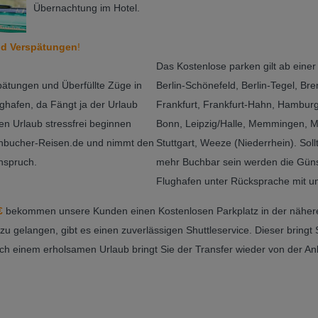
Übernachtung im Hotel.
nd Verspätungen
!
Das Kostenlose parken gilt ab einer
pätungen und Überfüllte Züge in
Berlin-Schönefeld, Berlin-Tegel, Br
ghafen, da Fängt ja der Urlaub
Frankfurt, Frankfurt-Hahn, Hambur
en Urlaub stressfrei beginnen
Bonn, Leipzig/Halle, Memmingen, M
ühbucher-Reisen.de und nimmt den
Stuttgart, Weeze (Niederrhein). Sol
nspruch.
mehr Buchbar sein werden die Güns
Flughafen unter Rücksprache mit
€
bekommen unsere Kunden einen Kostenlosen Parkplatz in der nähe
 gelangen, gibt es einen zuverlässigen Shuttleservice. Dieser bringt 
ch einem erholsamen Urlaub bringt Sie der Transfer wieder von der Ank